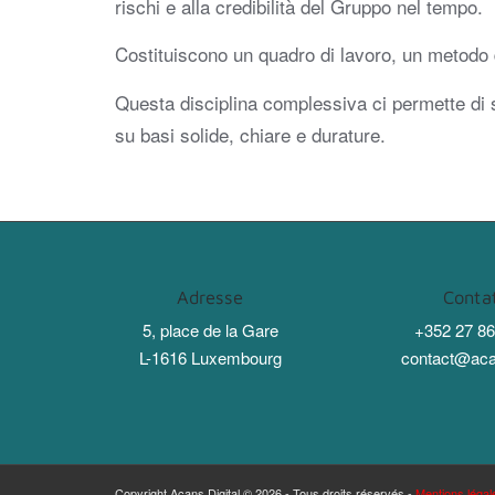
rischi e alla credibilità del Gruppo nel tempo.
Costituiscono un quadro di lavoro, un metodo d
Questa disciplina complessiva ci permette di st
su basi solide, chiare e durature.
Adresse
Contat
5, place de la Gare
+352 27 86
L-1616 Luxembourg
contact@ac
Copyright Acans Digital © 2026 - Tous droits réservés -
Mentions légal