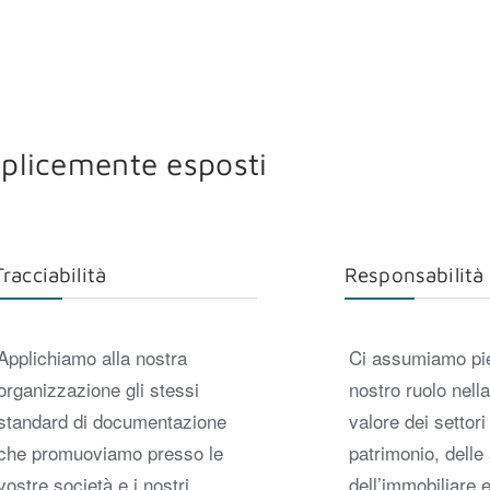
mplicemente esposti
Tracciabilità
Responsabilità
Applichiamo alla nostra
Ci assumiamo pi
organizzazione gli stessi
nostro ruolo nell
standard di documentazione
valore dei settori
che promuoviamo presso le
patrimonio, delle
vostre società e i nostri
dell’immobiliare e