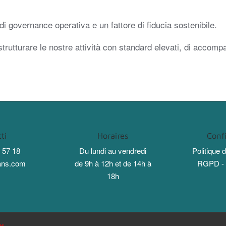
i governance operativa e un fattore di fiducia sostenibile.
rutturare le nostre attività con standard elevati, di accompa
ti
Horaires
Confi
 57 18
Du lundi au vendredi
Politique d
ans.com
de 9h à 12h et de 14h à
RGPD - A
18h
es